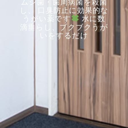
ムシ歯・歯周病菌を殺菌
し、 口臭防止に効果的な
うがい薬です
水に数
滴垂らし、ブクブクうが
いをするだけ