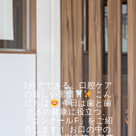
1分でできる、口腔ケア
の新しい習慣
こん
にちは
今日は歯と歯
ぐきの健康に役立つ、
「コンクールF」をご紹
介します！ お口の中の