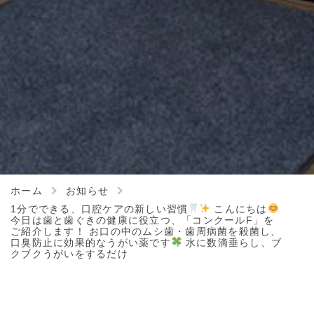
ホーム
お知らせ
1分でできる、口腔ケアの新しい習慣
こんにちは
今日は歯と歯ぐきの健康に役立つ、「コンクールF」を
ご紹介します！ お口の中のムシ歯・歯周病菌を殺菌し、
口臭防止に効果的なうがい薬です
水に数滴垂らし、ブ
クブクうがいをするだけ