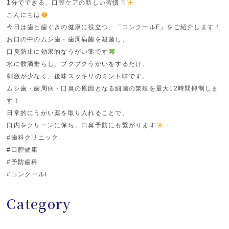
1分でできる、口腔ケアの新しい習慣
こんにちは
今日は歯と歯ぐきの健康に役立つ、「コンクールF」をご紹介します！
お口の中のムシ歯・歯周病菌を殺菌し、
口臭防止に効果的なうがい薬です
水に数滴垂らし、ブクブクうがいをするだけ。
刺激が少なく、後味スッキリのミント味です。
ムシ歯・歯周病・口臭の原因となる細菌の繁殖を最大12時間抑制しま
す！
日常的にうがい薬を取り入れることで、
口内をクリーンに保ち、口臭予防にも繋がります
#歯科クリニック
#口腔健康
#予防歯科
#コンクールF
Category